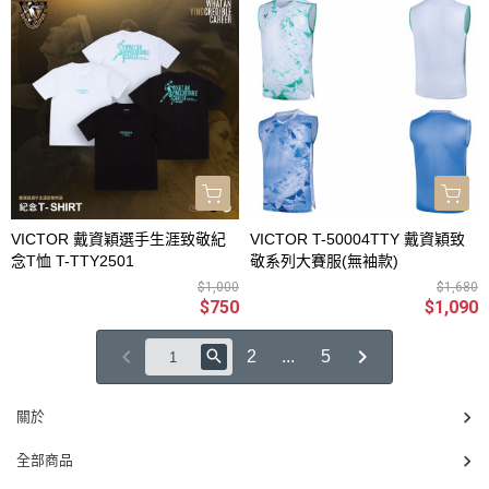
VICTOR 戴資穎選手生涯致敬紀
VICTOR T-50004TTY 戴資穎致
念T恤 T-TTY2501
敬系列大賽服(無袖款)
$1,000
$1,680
$750
$1,090
2
...
5
關於
全部商品