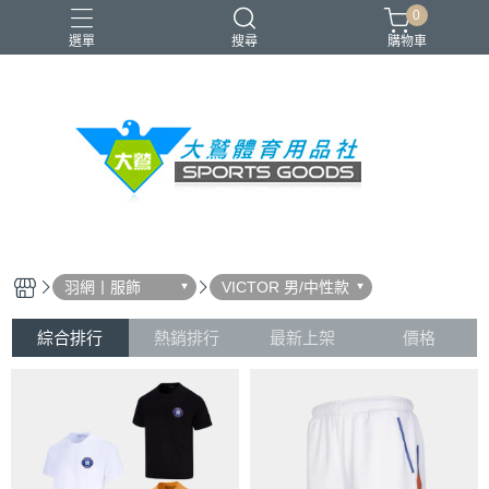
0
選單
搜尋
購物車
VICTOR
YONEX
羽球拍
羽球鞋
零碼出清
羽網丨服飾
VICTOR 男/中性款
綜合排行
熱銷排行
最新上架
價格