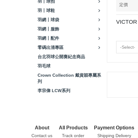
羽丨球拍
定價
羽丨球鞋
羽網丨球袋
VICTOR
羽網丨服飾
羽網丨配件
-Select-
零碼出清專區
台北羽球公開賽紀念商品
羽毛球
Crown Collection 戴資穎專屬系
列
李宗偉 LCW系列
About
All Products
Payment Options
Contact us
Track order
Shipping Delivery