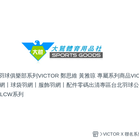
OR羽球俱樂部系列
VICTOR 鄭思維 黃雅琼 專屬系列商品
V
網丨球袋
羽網丨服飾
羽網丨配件
零碼出清專區
台北羽球公
 LCW系列
VICTOR X 聯名