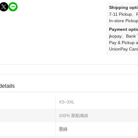
Shipping opt
7-11 Pickup
In-store Picku
Payment opti
jkopay
Bank 
Pay & Pickup a
UnionPay Car
details
XS~3XL
100% 聚酯纖維
墨綠