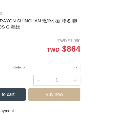
-G
 CRAYON SHINCHAN 蠟筆小新 聯名 聯
CS G 墨綠
TWD
$
1,080
$
864
TWD
-Select-
 to cart
Buy now
Payment