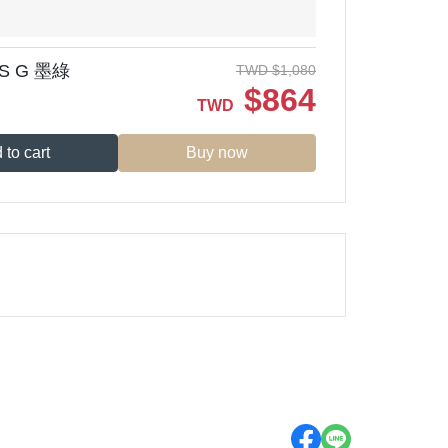
S G 墨綠
TWD
$
1,080
$
864
TWD
 to cart
Buy now