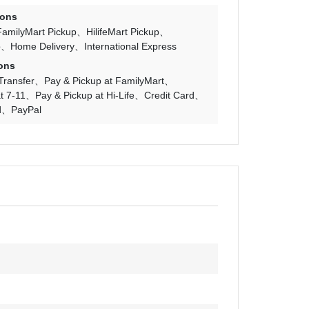
ions
FamilyMart Pickup
HilifeMart Pickup
p
Home Delivery
International Express
ons
Transfer
Pay & Pickup at FamilyMart
t 7-11
Pay & Pickup at Hi-Life
Credit Card
d
PayPal