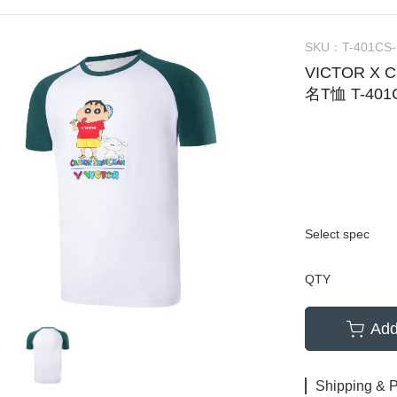
SKU：
T-401CS
VICTOR X
名T恤 T-401
Select spec
QTY
Add
Shipping & 