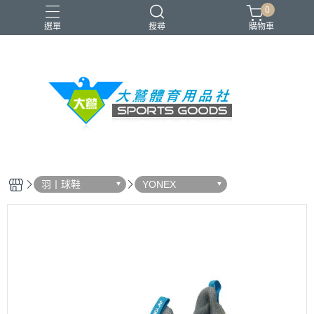
0
選單
搜尋
購物車
VICTOR
YONEX
羽球拍
羽球鞋
零碼出清
羽丨球鞋
YONEX