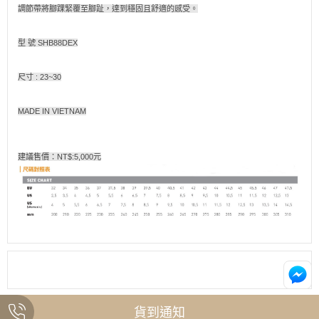
調節帶將腳踝緊覆至腳趾，達到穩固且舒適的感受。
型 號 SHB88DEX
尺寸 : 23~30
MADE IN VIETNAM
建議售價：NT$:5,000元
貨到通知