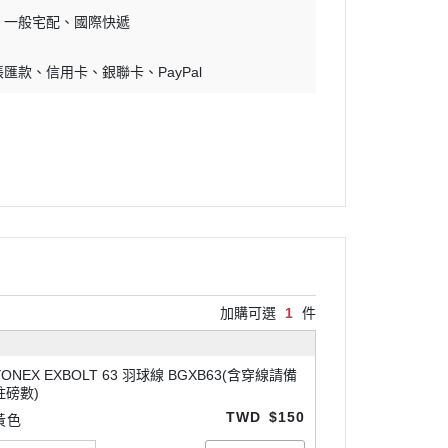
一般宅配
國際快遞
帳匯款
信用卡
銀聯卡
PayPal
加購可選
1
件
YONEX EXBOLT 63 羽球線 BGXB63(含穿線請備
註磅數)
TWD
$150
黃色