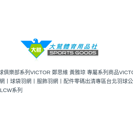
羽球俱樂部系列
VICTOR 鄭思維 黃雅琼 專屬系列商品
VIC
網丨球袋
羽網丨服飾
羽網丨配件
零碼出清專區
台北羽球公
 LCW系列