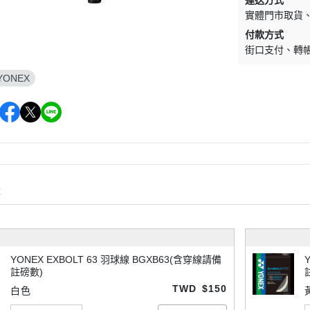
運送方式
實體門市取貨
付款方式
街口支付
轉
YONEX
購
YONEX EXBOLT 63 羽球線 BGXB63(含穿線請備
註磅數)
TWD
$150
白色