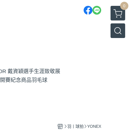
0
TOR 戴資穎選手生涯致敬展
開賽紀念商品
羽毛球
羽丨球拍
YONEX