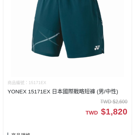
商品編號：
15171EX
YONEX 15171EX 日本國際戰略短褲 (男/中性)
TWD
$
2,600
$
1,820
TWD