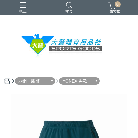
0
選單
搜尋
購物車
VICTOR
YONEX
羽球拍
羽球鞋
零碼出清
羽網丨服飾
YONEX 男款