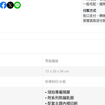
一般宅配
國
付款方式
街口支付
轉
萊爾富取貨付
情
聚酯纖維
72 x 20 x 34 cm
粉筆粉紅/水藍
•
球拍專屬隔層
•
附系列熊鑰匙圈
•
配套主題內裡印刷