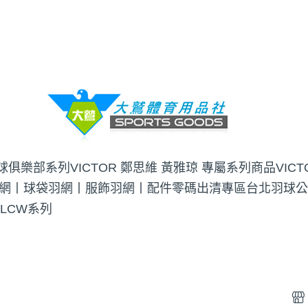
羽球俱樂部系列
VICTOR 鄭思維 黃雅琼 專屬系列商品
VIC
網丨球袋
羽網丨服飾
羽網丨配件
零碼出清專區
台北羽球公
 LCW系列