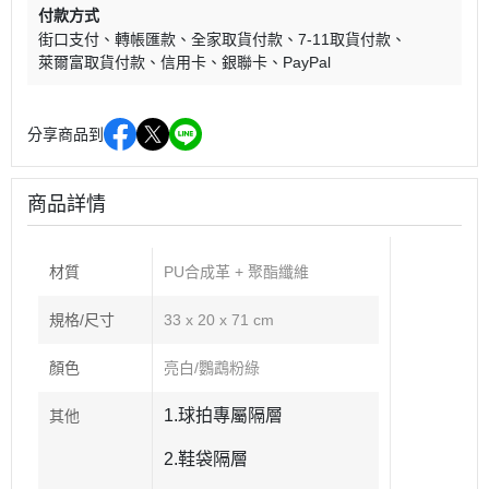
付款方式
街口支付
轉帳匯款
全家取貨付款
7-11取貨付款
萊爾富取貨付款
信用卡
銀聯卡
PayPal
分享商品到
商品詳情
材質
PU合成革 + 聚酯纖維
規格/尺寸
33 x 20 x 71 cm
顏色
亮白/鸚鵡粉綠
1.球拍專屬隔層
其他
2.鞋袋隔層