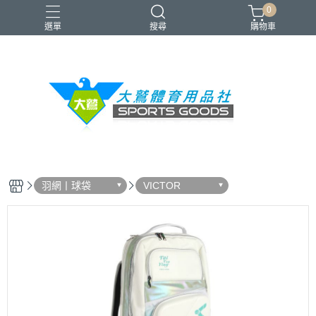
0
選單
搜尋
購物車
VICTOR
YONEX
羽球拍
羽球鞋
零碼出清
羽網丨球袋
VICTOR