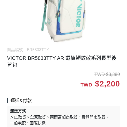
商品編號：
BR5833TTY
VICTOR BR5833TTY AR 戴資穎致敬系列長型後
背包
TWD
$
3,380
$
2,200
TWD
運送&付款
運送方式
7-11取貨
全家取貨
萊爾富超商取貨
實體門市取貨
一般宅配
國際快遞