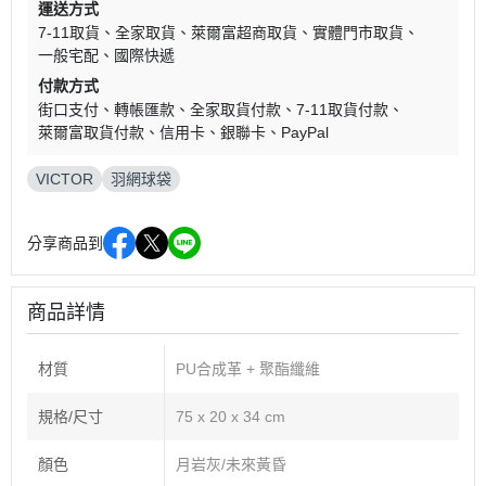
運送方式
7-11取貨
全家取貨
萊爾富超商取貨
實體門市取貨
一般宅配
國際快遞
付款方式
街口支付
轉帳匯款
全家取貨付款
7-11取貨付款
萊爾富取貨付款
信用卡
銀聯卡
PayPal
VICTOR
羽網球袋
分享商品到
商品詳情
材質
PU合成革 + 聚酯纖維
規格/尺寸
75 x 20 x 34 cm
顏色
月岩灰/未來黃昏