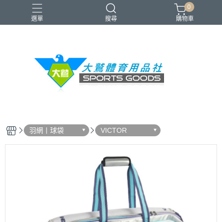
0
選單
搜尋
購物車
VICTOR
YONEX
羽球拍
羽球鞋
零碼出清
羽網丨球袋
VICTOR