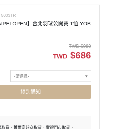
T5003TR
AIPEI OPEN】台北羽球公開賽 T恤 YOB
TWD
$
980
$
686
TWD
-請選擇-
貨到通知
家取貨
萊爾富超商取貨
實體門市取貨