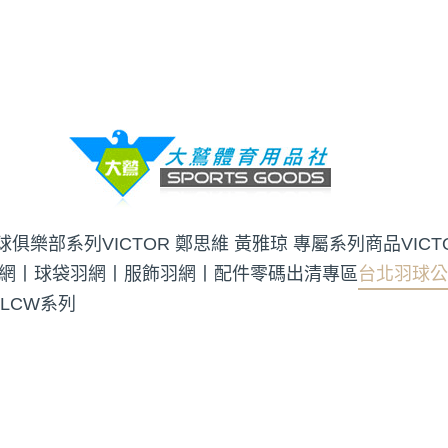
羽球俱樂部系列
VICTOR 鄭思維 黃雅琼 專屬系列商品
VIC
網丨球袋
羽網丨服飾
羽網丨配件
零碼出清專區
台北羽球公
 LCW系列