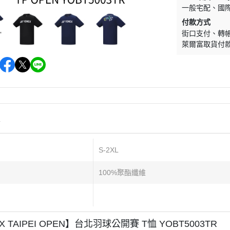
一般宅配
國
付款方式
街口支付
轉
萊爾富取貨付
情
S-2XL
100%聚酯纖維
X TAIPEI OPEN】台北羽球公開賽 T恤 YOBT5003TR