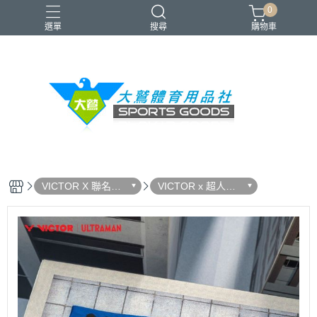
0
選單
搜尋
購物車
VICTOR
YONEX
羽球拍
羽球鞋
零碼出清
VICTOR X 聯名系
VICTOR x 超人力
列
霸王 ULTRAMAN
限定聯名系列