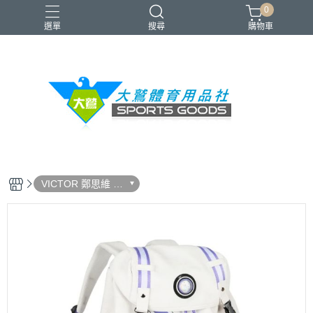
0
選單
搜尋
購物車
VICTOR
YONEX
羽球拍
羽球鞋
零碼出清
VICTOR 鄭思維 黃
雅琼 專屬系列商品