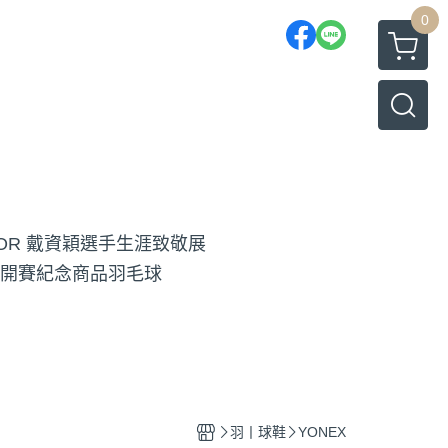
0
TOR 戴資穎選手生涯致敬展
開賽紀念商品
羽毛球
羽丨球鞋
YONEX