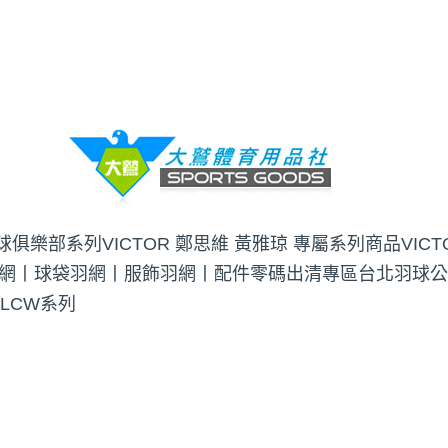
羽球俱樂部系列
VICTOR 鄭思維 黃雅琼 專屬系列商品
VIC
網丨球袋
羽網丨服飾
羽網丨配件
零碼出清專區
台北羽球公
 LCW系列