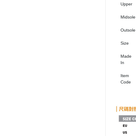
Upper
Midsole
Outsole
Size
Made
In
Item
Code