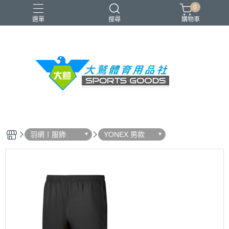
0
選單
搜尋
購物車
VICTOR
YONEX
羽球拍
羽球鞋
零碼出清
羽網丨服飾
YONEX 男款