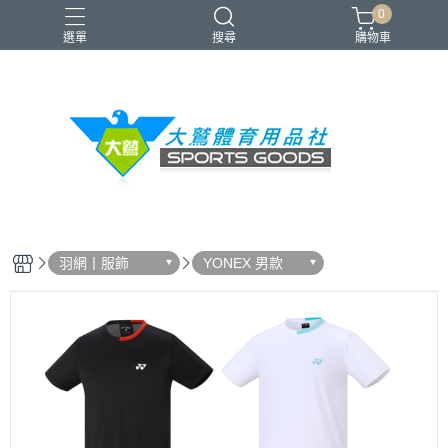
0
選單
搜尋
購物車
VICTOR
YONEX
羽球拍
羽球鞋
零碼出清
羽網丨服飾
YONEX 男款