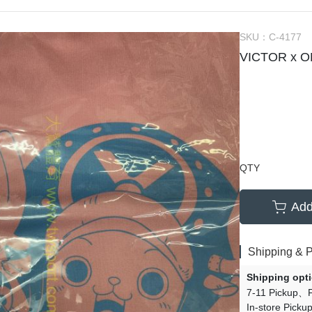
SKU：
C-4177
VICTOR x 
QTY
Add
Shipping & 
Shipping opt
7-11 Pickup
In-store Picku