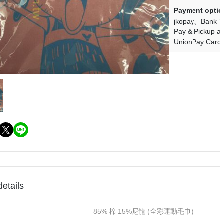
Payment opti
jkopay
Bank 
Pay & Pickup a
UnionPay Car
details
85% 棉 15%尼龍 (全彩運動毛巾)