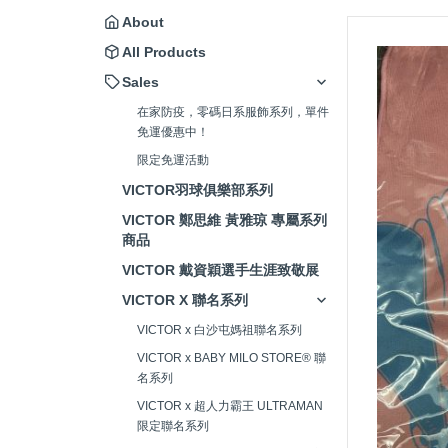
About
All Products
Sales
在家防疫，零碼日系服飾系列，單件
免運優惠中！
限定免運活動
VICTOR羽球俱樂部系列
VICTOR 鄭思維 黃雅琼 專屬系列
商品
VICTOR 戴資穎選手生涯致敬展
VICTOR X 聯名系列
VICTOR x 白沙屯媽祖聯名系列
VICTOR x BABY MILO STORE® 聯
名系列
VICTOR x 超人力霸王 ULTRAMAN
限定聯名系列