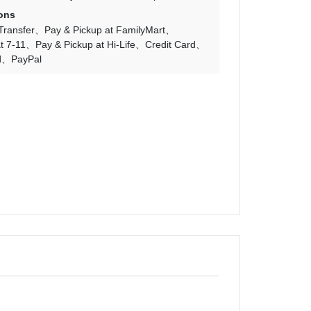
ons
Transfer
Pay & Pickup at FamilyMart
t 7-11
Pay & Pickup at Hi-Life
Credit Card
d
PayPal