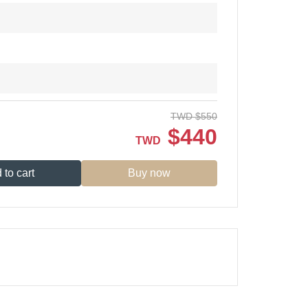
TWD
$
550
$
440
TWD
 to cart
Buy now