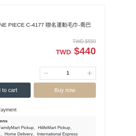
ONE PIECE C-4177 聯名運動毛巾-喬巴
TWD
$
550
$
440
TWD
 to cart
Buy now
Payment
ions
FamilyMart Pickup
HilifeMart Pickup
p
Home Delivery
International Express