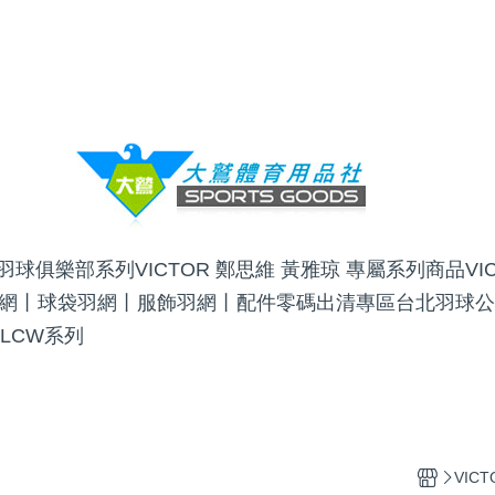
OR羽球俱樂部系列
VICTOR 鄭思維 黃雅琼 專屬系列商品
V
網丨球袋
羽網丨服飾
羽網丨配件
零碼出清專區
台北羽球公
 LCW系列
VIC