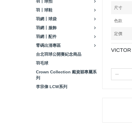
羽丨球拍
尺寸
羽丨球鞋
羽網丨球袋
色款
羽網丨服飾
定價
羽網丨配件
零碼出清專區
VICTOR
台北羽球公開賽紀念商品
羽毛球
Crown Collection 戴資穎專屬系
列
李宗偉 LCW系列