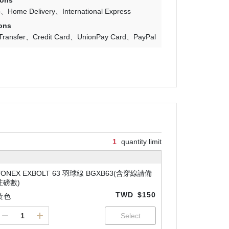
ions
p
Home Delivery
International Express
ons
Transfer
Credit Card
UnionPay Card
PayPal
1
quantity limit
YONEX EXBOLT 63 羽球線 BGXB63(含穿線請備
註磅數)
TWD
$150
黃色