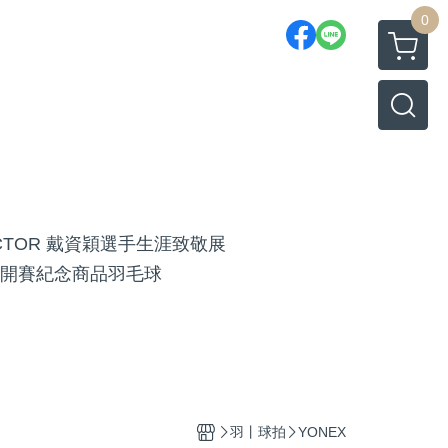
0
ICTOR 戴資穎選手生涯致敬展
開賽紀念商品
羽毛球
羽丨球拍
YONEX