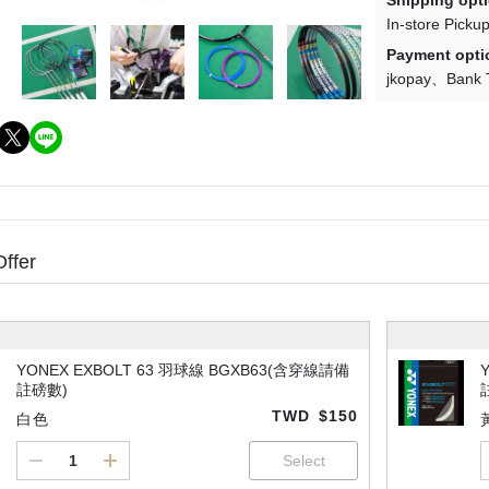
Shipping opt
In-store Picku
Payment opti
jkopay
Bank 
Offer
YONEX EXBOLT 63 羽球線 BGXB63(含穿線請備
註磅數)
TWD
$150
白色