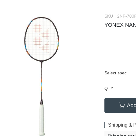
SKU：
2NF-700
YONEX NAN
Select spec
QTY
Add
Shipping & 