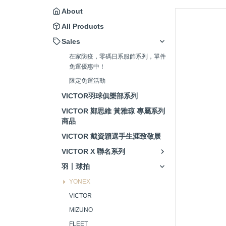
About
All Products
Sales
在家防疫，零碼日系服飾系列，單件
免運優惠中！
限定免運活動
VICTOR羽球俱樂部系列
VICTOR 鄭思維 黃雅琼 專屬系列
商品
VICTOR 戴資穎選手生涯致敬展
VICTOR X 聯名系列
羽丨球拍
YONEX
VICTOR
MIZUNO
FLEET