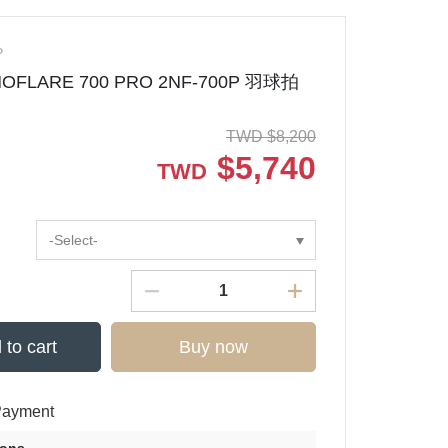
P
OFLARE 700 PRO 2NF-700P 羽球拍
TWD
$
8,200
$
5,740
TWD
-Select-
 to cart
Buy now
Payment