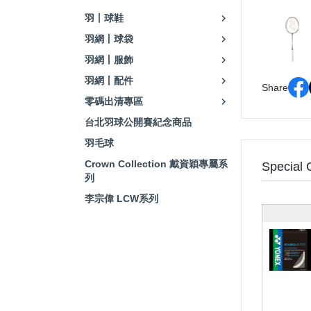
羽丨球鞋
羽網丨球袋
羽網丨服飾
羽網丨配件
Share
零碼出清專區
台北羽球公開賽紀念商品
羽毛球
Crown Collection 戴資穎專屬系
Special 
列
李宗偉 LCW系列