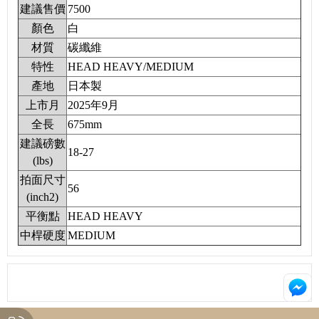
建議售價
7500
顏色
白
材質
碳纖維
特性
HEAD HEAVY/MEDIUM
產地
日本製
上市月
2025年9月
全長
675mm
建議磅數
18-27
(lbs)
拍面尺寸
56
(inch2)
平衡點
HEAD HEAVY
中桿硬度
MEDIUM