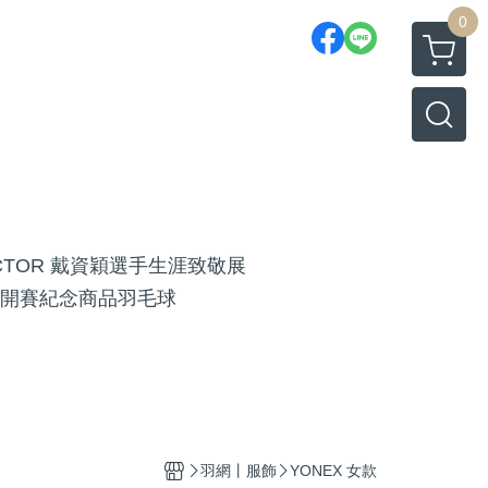
0
ICTOR 戴資穎選手生涯致敬展
開賽紀念商品
羽毛球
羽網丨服飾
YONEX 女款