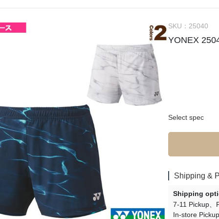
SKU：
25040
YONEX 250
Select spec
Shipping & 
Shipping opt
7-11 Pickup
In-store Picku