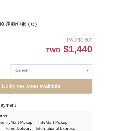
40 運動短褲 (女)
TWD
$
1,800
$
1,440
TWD
-Select-
Notify me when available
Payment
ions
FamilyMart Pickup
HilifeMart Pickup
p
Home Delivery
International Express