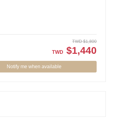
TWD
$
1,800
$
1,440
TWD
Notify me when available