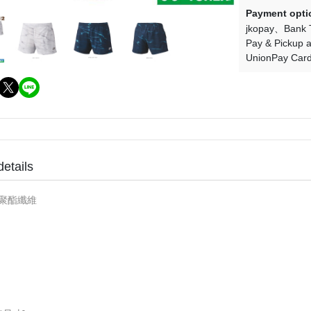
Payment opti
jkopay
Bank 
Pay & Pickup a
UnionPay Car
details
%聚酯纖維