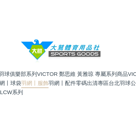
OR羽球俱樂部系列
VICTOR 鄭思維 黃雅琼 專屬系列商品
V
網丨球袋
羽網丨服飾
羽網丨配件
零碼出清專區
台北羽球公
 LCW系列