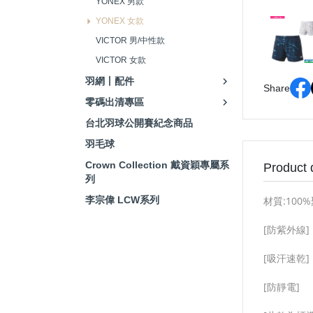
YONEX 男款
YONEX 女款
VICTOR 男/中性款
VICTOR 女款
羽網丨配件
Share
零碼出清專區
台北羽球公開賽紀念商品
羽毛球
Crown Collection 戴資穎專屬系
Product 
列
李宗偉 LCW系列
材質:100
[防紫外線]
[吸汗速乾]
[防靜電]