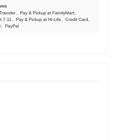
ons
Transfer
Pay & Pickup at FamilyMart
t 7-11
Pay & Pickup at Hi-Life
Credit Card
d
PayPal