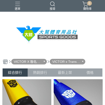
0
選單
搜尋
購物車
VICTOR
YONEX
羽球拍
羽球鞋
零碼出清
VICTOR X 聯名系
VICTOR x Transfo
列
rmers 聯名系列
綜合排行
熱銷排行
最新上架
價格