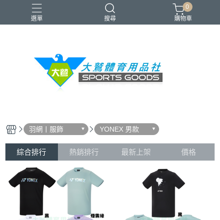
0
選單
搜尋
購物車
VICTOR
YONEX
羽球拍
羽球鞋
零碼出清
羽網丨服飾
YONEX 男款
綜合排行
熱銷排行
最新上架
價格