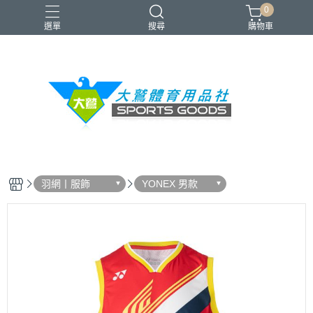
0
選單
搜尋
購物車
VICTOR
YONEX
羽球拍
羽球鞋
零碼出清
羽網丨服飾
YONEX 男款