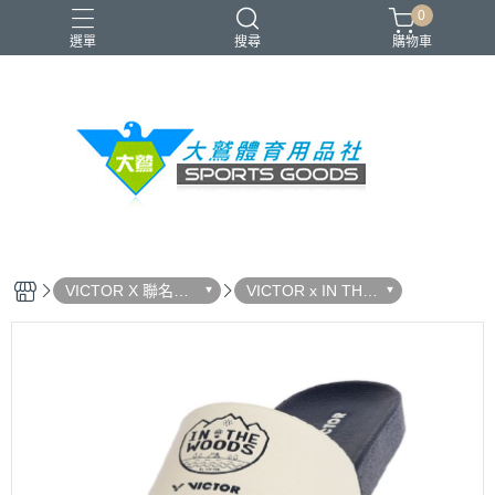
0
選單
搜尋
購物車
VICTOR
YONEX
羽球拍
羽球鞋
零碼出清
VICTOR X 聯名系
VICTOR x IN THE
列
WOODS 森系列