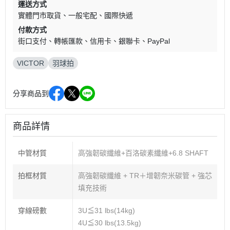
運送方式
實體門市取貨
一般宅配
國際快遞
付款方式
街口支付
轉帳匯款
信用卡
銀聯卡
PayPal
VICTOR
羽球拍
分享商品到
商品詳情
中管材質
高強韌碳纖維+百洛碳素纖維+6.8 SHAFT
拍框材質
高強韌碳纖維 + TR＋增韌奈米碳管 + 強芯
填充技術
穿線磅數
3U≦31 lbs(14kg)
4U≦30 lbs(13.5kg)