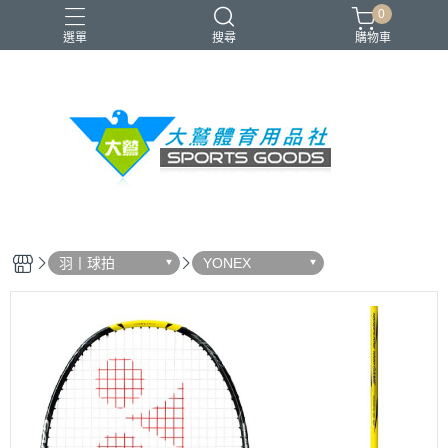
0
選單
搜尋
購物車
VICTOR
YONEX
羽球拍
羽球鞋
零碼出清
羽丨球拍
YONEX