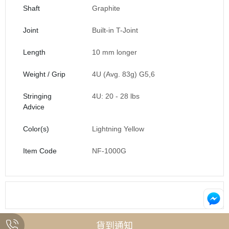
Shaft
Graphite
Joint
Built-in T-Joint
Length
10 mm longer
Weight / Grip
4U (Avg. 83g) G5,6
Stringing
4U: 20 - 28 lbs
Advice
Color(s)
Lightning Yellow
Item Code
NF-1000G
貨到通知