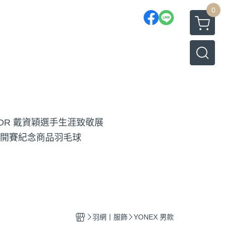
0
TOR 戴資穎選手生涯致敬展
開賽紀念商品
羽毛球
羽網丨服飾
YONEX 男款