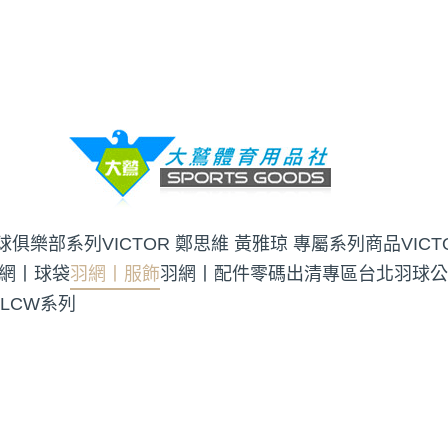
羽球俱樂部系列
VICTOR 鄭思維 黃雅琼 專屬系列商品
VIC
網丨球袋
羽網丨服飾
羽網丨配件
零碼出清專區
台北羽球公
 LCW系列