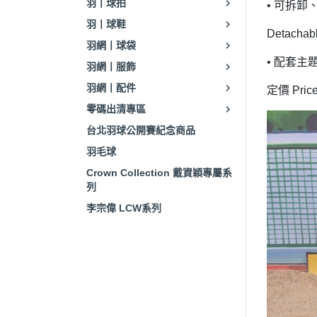
羽丨球拍
• 可拆卸
羽丨球鞋
Detachabl
羽網丨球袋
• 配套主
羽網丨服飾
羽網丨配件
定價 Pric
零碼出清專區
台北羽球公開賽紀念商品
羽毛球
Crown Collection 戴資穎專屬系
列
李宗偉 LCW系列