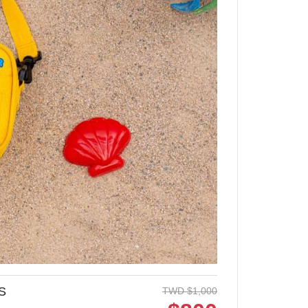
S
TWD
$
1,000