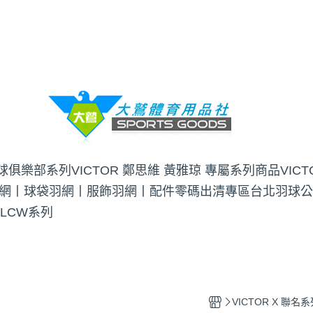
羽球俱樂部系列
VICTOR 鄭思維 黃雅琼 專屬系列商品
VIC
網丨球袋
羽網丨服飾
羽網丨配件
零碼出清專區
台北羽球公
 LCW系列
VICTOR X 聯名