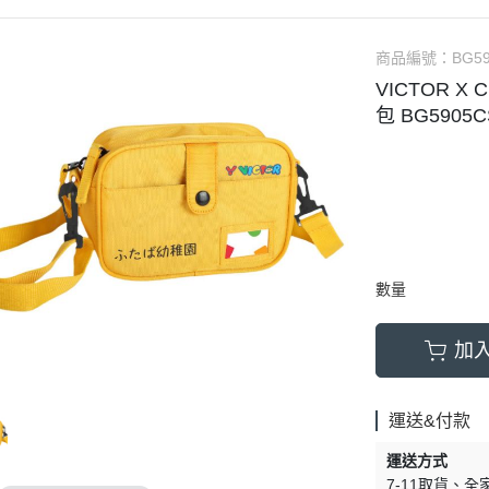
商品編號：
BG5
VICTOR X
包 BG5905C
數量
加
運送&付款
運送方式
7-11取貨
全