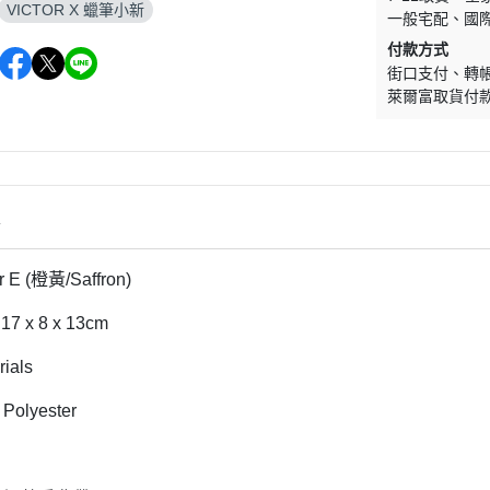
VICTOR X 蠟筆小新
一般宅配
國
付款方式
街口支付
轉
萊爾富取貨付
情
 E (橙黃/Saffron)
17 x 8 x 13cm
ials
olyester