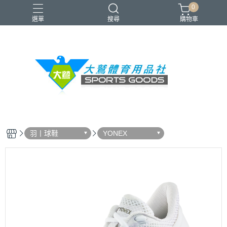
0
選單
搜尋
購物車
VICTOR
YONEX
羽球拍
羽球鞋
零碼出清
羽丨球鞋
YONEX