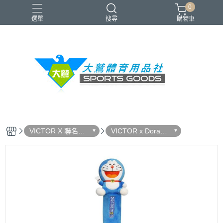
0
選單
搜尋
購物車
VICTOR
YONEX
羽球拍
羽球鞋
零碼出清
VICTOR X 聯名系
VICTOR x Doraem
列
on 哆啦A夢限定聯
名系列