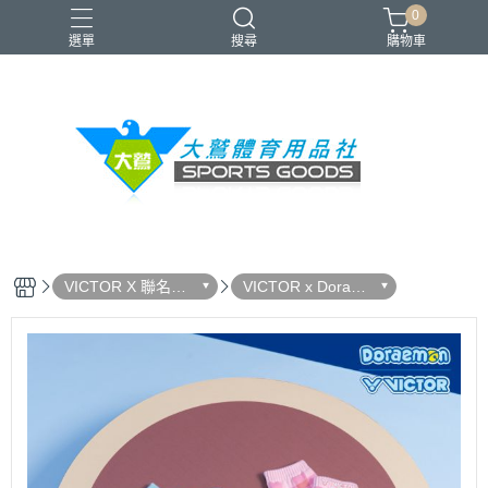
0
選單
搜尋
購物車
VICTOR
YONEX
羽球拍
羽球鞋
零碼出清
VICTOR X 聯名系
VICTOR x Doraem
列
on 哆啦A夢限定聯
名系列