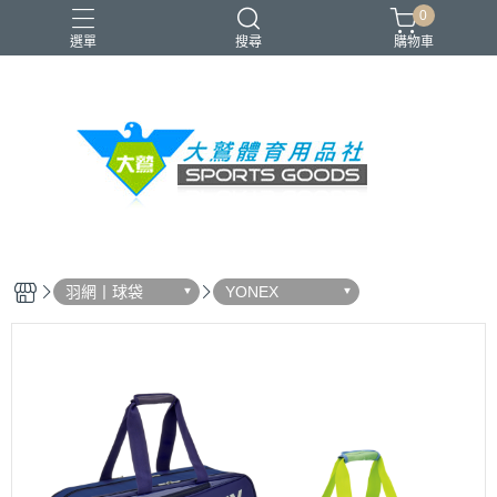
0
選單
搜尋
購物車
VICTOR
YONEX
羽球拍
羽球鞋
零碼出清
羽網丨球袋
YONEX