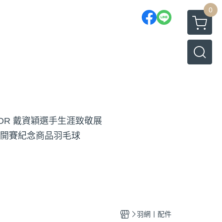
0
TOR 戴資穎選手生涯致敬展
開賽紀念商品
羽毛球
羽網丨配件