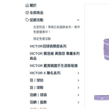
關於
全部商品
促銷活動
在家防疫，零碼日系服飾系列，單件
免運優惠中！
限定免運活動
VICTOR羽球俱樂部系列
VICTOR 鄭思維 黃雅琼 專屬系列
商品
VICTOR 戴資穎選手生涯致敬展
VICTOR X 聯名系列
羽丨球拍
羽丨球鞋
羽網丨球袋
羽網丨服飾