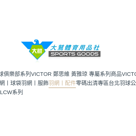
羽球俱樂部系列
VICTOR 鄭思維 黃雅琼 專屬系列商品
VIC
網丨球袋
羽網丨服飾
羽網丨配件
零碼出清專區
台北羽球公
 LCW系列