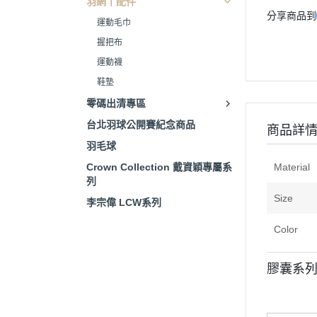
羽網丨配件
分享商品到
運動毛巾
握把布
運動襪
鞋墊
零碼出清專區
台北羽球公開賽紀念商品
商品詳
羽毛球
Crown Collection 戴資穎專屬系
Material
列
Size
李宗偉 LCW系列
Color
膠囊系列 