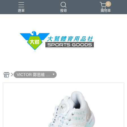
0
選單
搜尋
購物車
VICTOR
YONEX
羽球拍
羽球鞋
零碼出清
VICTOR 鄭思維 黃
雅琼 專屬系列商品