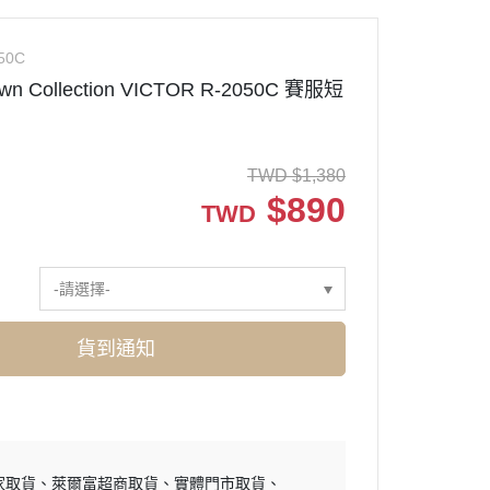
50C
wn Collection VICTOR R-2050C 賽服短
TWD
$
1,380
$
890
TWD
-請選擇-
貨到通知
家取貨
萊爾富超商取貨
實體門市取貨