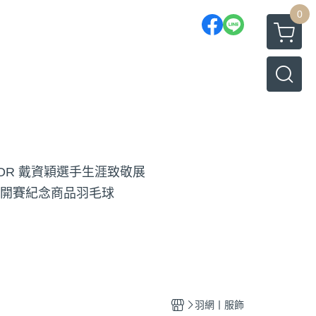
0
TOR 戴資穎選手生涯致敬展
開賽紀念商品
羽毛球
羽網丨服飾