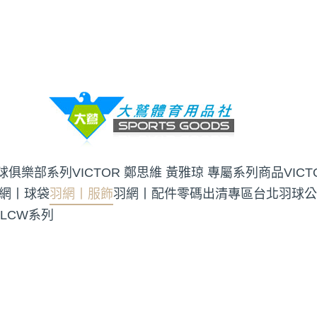
羽球俱樂部系列
VICTOR 鄭思維 黃雅琼 專屬系列商品
VIC
網丨球袋
羽網丨服飾
羽網丨配件
零碼出清專區
台北羽球公
 LCW系列