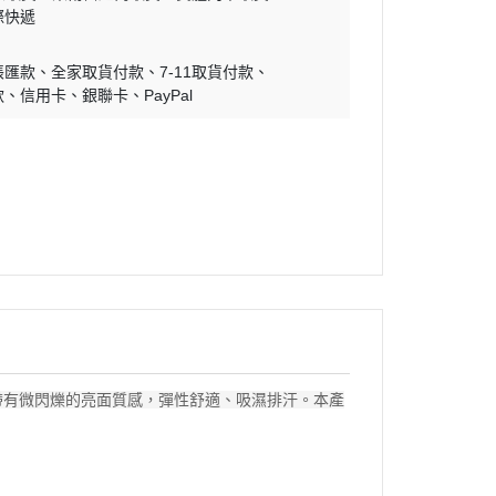
際快遞
帳匯款
全家取貨付款
7-11取貨付款
款
信用卡
銀聯卡
PayPal
帶有微閃爍的亮面質感，彈性舒適、吸濕排汗。本產