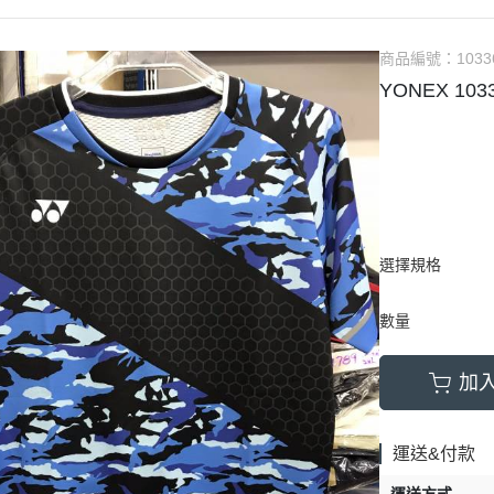
商品編號：
1033
YONEX 1
選擇規格
數量
加
運送&付款