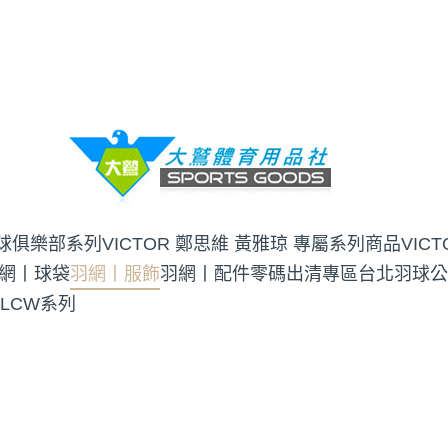
羽球俱樂部系列
VICTOR 鄭思維 黃雅琼 專屬系列商品
VIC
網丨球袋
羽網丨服飾
羽網丨配件
零碼出清專區
台北羽球公
 LCW系列