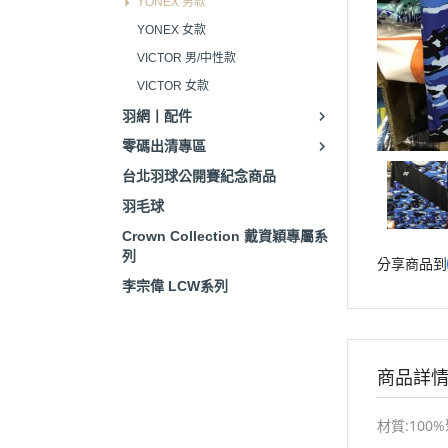
YONEX 男款
YONEX 女款
VICTOR 男/中性款
VICTOR 女款
羽網丨配件
零碼出清專區
台北羽球公開賽紀念商品
羽毛球
Crown Collection 戴資穎專屬系
列
分享商品到
李宗偉 LCW系列
商品詳
材質:100