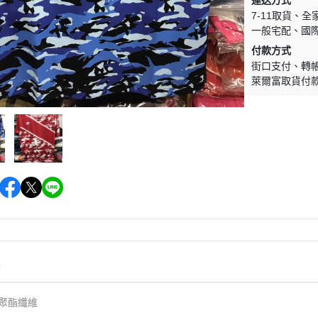
運送方式
7-11取貨
全
一般宅配
國
付款方式
街口支付
轉
萊爾富取貨付
情
%聚酯纖維