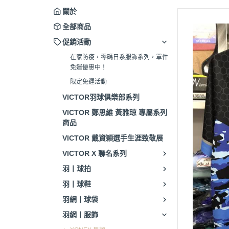
關於
全部商品
促銷活動
在家防疫，零碼日系服飾系列，單件
免運優惠中！
限定免運活動
VICTOR羽球俱樂部系列
VICTOR 鄭思維 黃雅琼 專屬系列
商品
VICTOR 戴資穎選手生涯致敬展
VICTOR X 聯名系列
羽丨球拍
羽丨球鞋
羽網丨球袋
羽網丨服飾