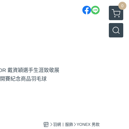
0
TOR 戴資穎選手生涯致敬展
開賽紀念商品
羽毛球
羽網丨服飾
YONEX 男款