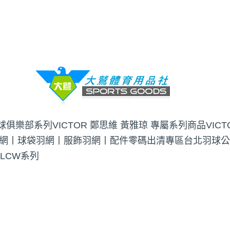
羽球俱樂部系列
VICTOR 鄭思維 黃雅琼 專屬系列商品
VIC
網丨球袋
羽網丨服飾
羽網丨配件
零碼出清專區
台北羽球公
 LCW系列