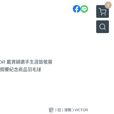
0
TOR 戴資穎選手生涯致敬展
開賽紀念商品
羽毛球
羽丨球鞋
VICTOR