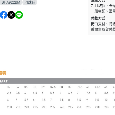
運送方式
SHA922BM
羽球鞋
7-11取貨
全
一般宅配
國
付款方式
街口支付
轉
萊爾富取貨付
情