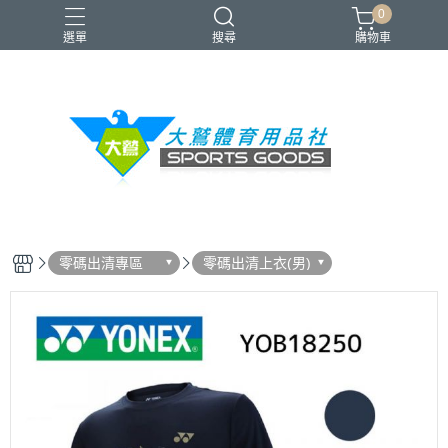
0
選單
搜尋
購物車
VICTOR
YONEX
羽球拍
羽球鞋
零碼出清
零碼出清專區
零碼出清上衣(男)